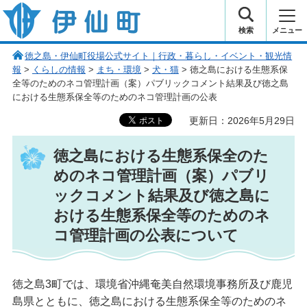
伊仙町 健康・長寿と子宝の町
検索
メニュー
徳之島・伊仙町役場公式サイト｜行政・暮らし・イベント・観光情
報
>
くらしの情報
>
まち・環境
>
犬・猫
> 徳之島における生態系保
全等のためのネコ管理計画（案）パブリックコメント結果及び徳之島
における生態系保全等のためのネコ管理計画の公表
更新日：2026年5月29日
徳之島における生態系保全のた
めのネコ管理計画（案）パブリ
ックコメント結果及び徳之島に
おける生態系保全等のためのネ
コ管理計画の公表について
徳之島3町では、環境省沖縄奄美自然環境事務所及び鹿児
島県とともに、徳之島における生態系保全等のためのネ