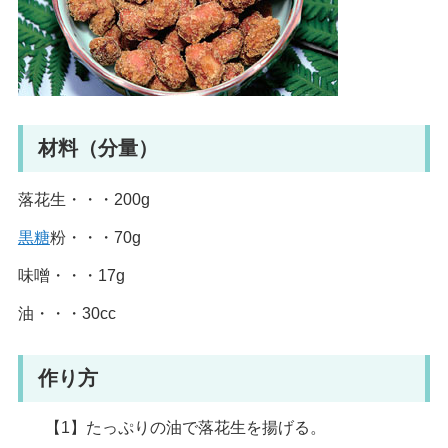
材料（分量）
落花生・・・200g
黒糖
粉・・・70g
味噌・・・17g
油・・・30cc
作り方
【1】たっぷりの油で落花生を揚げる。