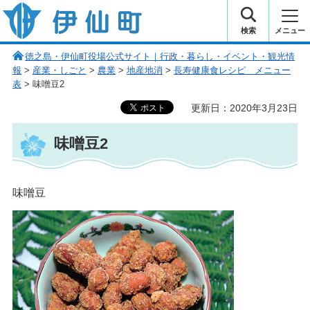
伊仙町 健康・長寿と子宝の町
検索
メニュー
徳之島・伊仙町役場公式サイト｜行政・暮らし・イベント・観光情
報
>
産業・しごと
>
農業
>
地産地消
>
長寿健康食レシピ メニュー
表
> 味噌豆2
更新日：2020年3月23日
味噌豆2
味噌豆