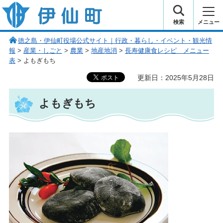
伊仙町 健康・長寿と子宝の町
検索
メニュー
徳之島・伊仙町役場公式サイト｜行政・暮らし・イベント・観光情
報
>
産業・しごと
>
農業
>
地産地消
>
長寿健康食レシピ メニュー
表
> よもぎもち
更新日：2025年5月28日
よもぎもち