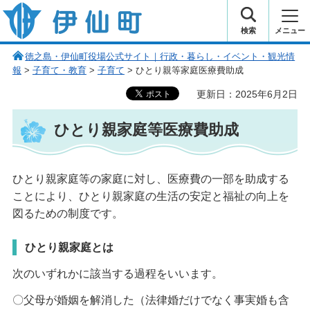
伊仙町 健康・長寿と子宝の町
検索
メニュー
徳之島・伊仙町役場公式サイト｜行政・暮らし・イベント・観光情
報
>
子育て・教育
>
子育て
> ひとり親等家庭医療費助成
更新日：2025年6月2日
ひとり親家庭等医療費助成
ひとり親家庭等の家庭に対し、医療費の一部を助成する
ことにより、ひとり親家庭の生活の安定と福祉の向上を
図るための制度です。
ひとり親家庭とは
次のいずれかに該当する過程をいいます。
〇父母が婚姻を解消した（法律婚だけでなく事実婚も含