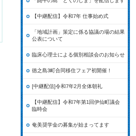
「闘牛の島 とくのしま」を配信します
【中継配信】令和7年 仕事始め式
「地域計画」策定に係る協議の場の結果
公表について
臨床心理士による個別相談会のお知らせ
徳之島3町合同移住フェア初開催！
[中継配信]令和7年2月全体朝礼
【中継配信】令和7年第1回伊仙町議会
臨時会
奄美奨学金の募集が始まってます