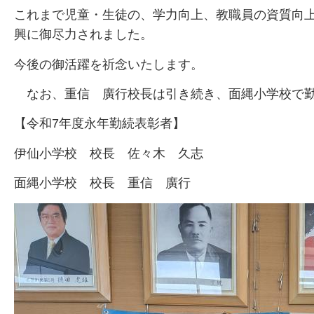
これまで児童・生徒の、学力向上、教職員の資質向
興に御尽力されました。
今後の御活躍を祈念いたします。
な
お、重信
廣
行校長は引き続き、面縄小学校で
【令和7年度永年勤続表彰者】
伊仙小学校
校
長
佐
々木
久
志
面縄小学校
校
長
重
信
廣
行