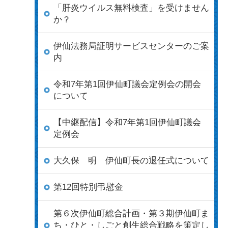
「肝炎ウイルス無料検査」を受けません
か？
伊仙法務局証明サービスセンターのご案
内
令和7年第1回伊仙町議会定例会の開会
について
【中継配信】令和7年第1回伊仙町議会
定例会
大久保 明 伊仙町長の退任式について
第12回特別弔慰金
第６次伊仙町総合計画・第３期伊仙町ま
ち・ひと・しごと創生総合戦略を策定し