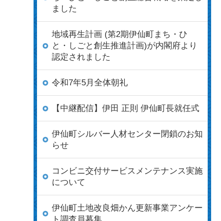
ました
地域再生計画 (第2期伊仙町まち・ひ
と・しごと創生推進計画)が内閣府より
認定されました
令和7年5月全体朝礼
【中継配信】伊田 正則 伊仙町長就任式
伊仙町シルバー人材センター閉鎖のお知
らせ
コンビニ交付サービスメンテナンス実施
について
伊仙町土地改良畑かん更新事業アンケー
ト調査員募集