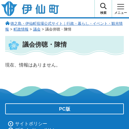
伊仙町 健康・長寿と子宝の町
検索
メニュー
徳之島・伊仙町役場公式サイト｜行政・暮らし・イベント・観光情
報
>
町政情報
>
議会
> 議会傍聴・陳情
議会傍聴・陳情
現在、情報はありません。
PC版
サイトポリシー