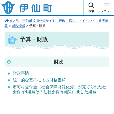
伊仙町 健康・長寿と子宝の町
検索
メニュー
徳之島・伊仙町役場公式サイト｜行政・暮らし・イベント・観光情
報
>
町政情報
> 予算・財政
予算・財政
財政
財政事情
統一的な基準による財務書類
市町村交付金（社会保障財源化分）が充てられた社
会保障4経費その他社会保障施策に要した経費