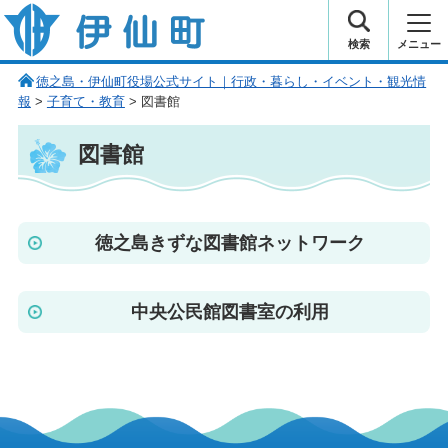
伊仙町 健康・長寿と子宝の町
検索
メニュー
徳之島・伊仙町役場公式サイト｜行政・暮らし・イベント・観光情
報
>
子育て・教育
> 図書館
図書館
徳之島きずな図書館ネットワーク
中央公民館図書室の利用