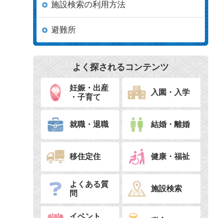
施設検索の利用方法
避難所
よく探されるコンテンツ
妊娠・出産
入園・入学
・子育て
就職・退職
結婚・離婚
移住定住
健康・福祉
よくある質
施設検索
問
イベント