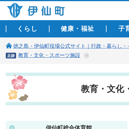
伊仙町 健康・長寿と子宝の町
くらし
健康・福祉
子
徳之島・伊仙町役場公式サイト｜行政・暮らし・
教育・文化・スポーツ施設
足跡
教育・文化
伊仙町総合体育館