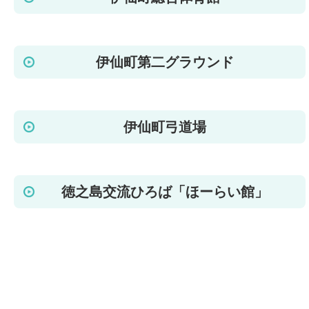
伊仙町第二グラウンド
伊仙町弓道場
徳之島交流ひろば「ほーらい館」