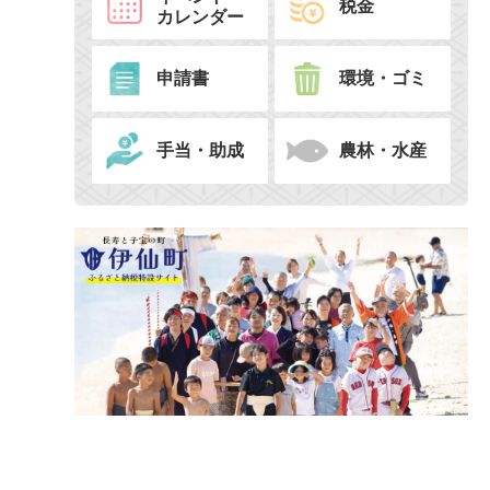
税金
カレンダー
申請書
環境・ゴミ
手当・助成
農林・水産