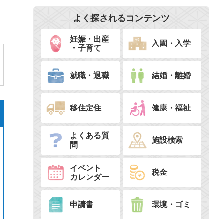
よく探されるコンテンツ
妊娠・出産
入園・入学
・子育て
就職・退職
結婚・離婚
移住定住
健康・福祉
よくある質
施設検索
問
イベント
税金
カレンダー
申請書
環境・ゴミ