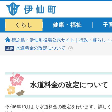
伊仙町 健康・長寿と子宝の町
くらし
健康・福祉
子
徳之島・伊仙町役場公式サイト｜行政・暮らし・
水道料金の改定について
足跡
水道料金の改定について
令和6年10月より水道料金の改定を行います。詳し