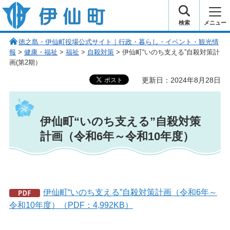
伊仙町 健康・長寿と子宝の町
検索
メニュー
徳之島・伊仙町役場公式サイト｜行政・暮らし・イベント・観光情
報
>
健康・福祉
>
福祉
>
自殺対策
> 伊仙町“いのち支える”自殺対策計
画(第2期）
更新日：2024年8月28日
伊仙町“いのち支える”自殺対策
計画（令和6年～令和10年度）
伊仙町“いのち支える”自殺対策計画（令和6年～
令和10年度）（PDF：4,992KB）