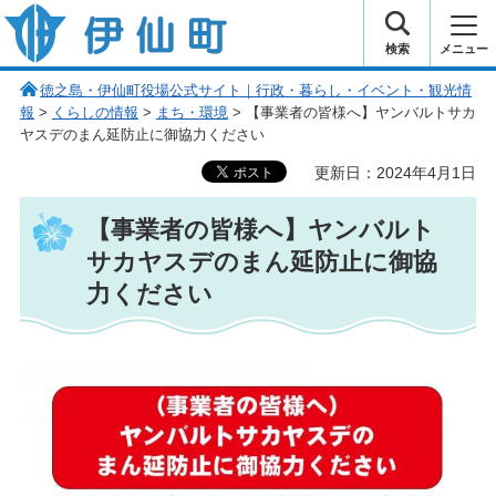
伊仙町 健康・長寿と子宝の町
検索
メニュー
徳之島・伊仙町役場公式サイト｜行政・暮らし・イベント・観光情
報
>
くらしの情報
>
まち・環境
> 【事業者の皆様へ】ヤンバルトサカ
ヤスデのまん延防止に御協力ください
更新日：2024年4月1日
【事業者の皆様へ】ヤンバルト
サカヤスデのまん延防止に御協
力ください