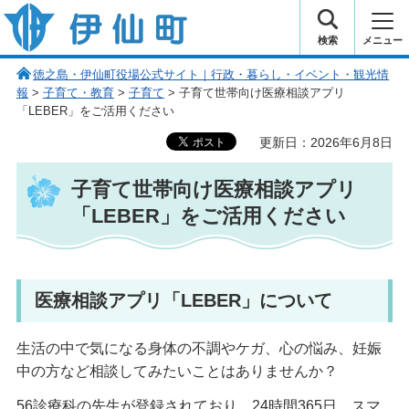
伊仙町 健康・長寿と子宝の町
検索
メニュー
徳之島・伊仙町役場公式サイト｜行政・暮らし・イベント・観光情
報
>
子育て・教育
>
子育て
> 子育て世帯向け医療相談アプリ
「LEBER」をご活用ください
更新日：2026年6月8日
子育て世帯向け医療相談アプリ
「LEBER」をご活用ください
医療相談アプリ「LEBER」について
生活の中で気になる身体の不調やケガ、心の悩み、妊娠
中の方など相談してみたいことはありませんか？
56診療科の先生が登録されており、24時間365日、スマ