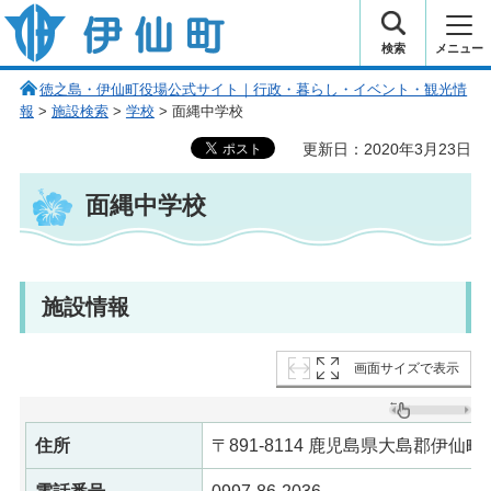
伊仙町 健康・長寿と子宝の町
検索
メニュー
徳之島・伊仙町役場公式サイト｜行政・暮らし・イベント・観光情
報
>
施設検索
>
学校
> 面縄中学校
更新日：2020年3月23日
面縄中学校
施設情報
画面サイズで表示
住所
〒891-8114 鹿児島県大島郡伊仙町