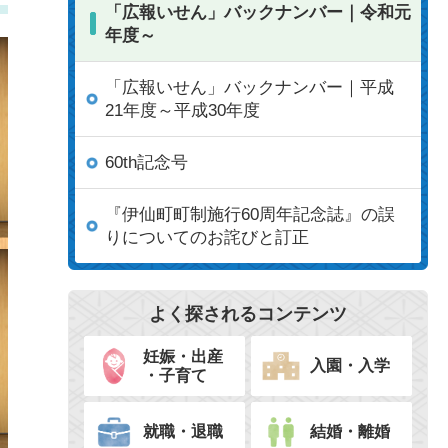
「広報いせん」バックナンバー｜令和元
年度～
「広報いせん」バックナンバー｜平成
21年度～平成30年度
60th記念号
『伊仙町町制施行60周年記念誌』の誤
りについてのお詫びと訂正
よく探されるコンテンツ
妊娠・出産
入園・入学
・子育て
就職・退職
結婚・離婚