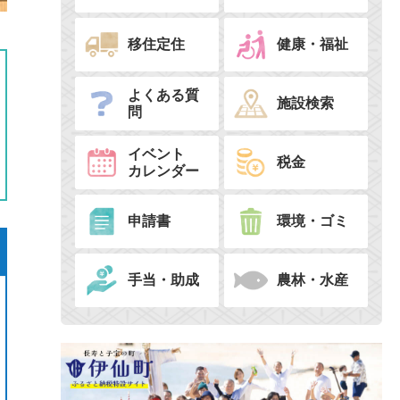
移住定住
健康・福祉
よくある質
施設検索
問
イベント
税金
カレンダー
申請書
環境・ゴミ
手当・助成
農林・水産