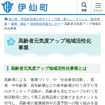
伊仙町 健康・長寿と子宝の町
検索
メニュー
徳之島・伊仙町役場公式サイト｜行政・暮らし・イベント・観光情
報
>
健康・福祉
>
地域包括支援センター
> 高齢者元気度アップ地域活
性化事業
高齢者元気度アップ地域活性化
事業
高齢者元気度アップ地域活性化事業とは
高齢者による「健康づくり」や「社会参加活動」、若
者・中年齢層・高年齢層などの各年齢層が行う見守り等
のボランティア活動や、高齢者を含むグループが行う互
助活動等に対して商工会商品券に交換できるポイントを
付与し、高齢者の健康維持や介護予防への取り組みを促