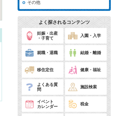
その他
よく探されるコンテンツ
妊娠・出産
入園・入学
・子育て
就職・退職
結婚・離婚
移住定住
健康・福祉
よくある質
施設検索
問
イベント
税金
カレンダー