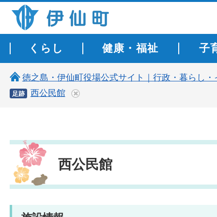
伊仙町 健康・長寿と子宝の町
くらし
健康・福祉
子
徳之島・伊仙町役場公式サイト｜行政・暮らし・
西公民館
足跡
西公民館