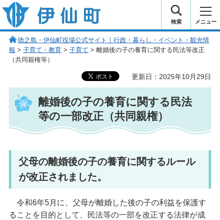
伊仙町 健康・長寿と子宝の町
検索
メニュー
徳之島・伊仙町役場公式サイト｜行政・暮らし・イベント・観光情
報
>
子育て・教育
>
子育て
> 離婚後の子の養育に関する民法等改正
（共同親権等）
更新日：2025年10月29日
離婚後の子の養育に関する民法
等の一部改正（共同親権）
父母の離婚後の子の養育に関するルール
が改正されました。
令
和6年5月に、父母が離婚した後の子の利益を保護す
ることを目的として、民法等の一部を改正する法律が成