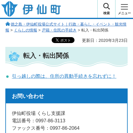
伊仙町 健康・長寿と子宝の町
検索
メニュー
徳之島・伊仙町役場公式サイト｜行政・暮らし・イベント・観光情
報
>
くらしの情報
>
戸籍・住民の手続き
> 転入・転出関係
更新日：2020年3月23日
転入・転出関係
引っ越しの際は、住所の異動手続きを忘れずに！
お問い合わせ
伊仙町役場 くらし支援課
電話番号：0997-86-3113
ファックス番号：0997-86-2064