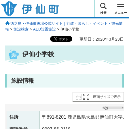
伊仙町 健康・長寿と子宝の町
検索
メニュー
徳之島・伊仙町役場公式サイト｜行政・暮らし・イベント・観光情
報
>
施設検索
>
AED設置施設
> 伊仙小学校
更新日：2020年3月23日
伊仙小学校
施設情報
画面サイズで表示
住所
〒891-8201 鹿児島県大島郡伊仙町大字, 伊