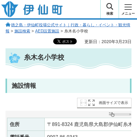
伊仙町 健康・長寿と子宝の町
検索
メニュー
徳之島・伊仙町役場公式サイト｜行政・暮らし・イベント・観光情
報
>
施設検索
>
AED設置施設
> 糸木名小学校
更新日：2020年3月23日
糸木名小学校
施設情報
画面サイズで表示
住所
〒891-8324 鹿児島県大島郡伊仙町糸木名