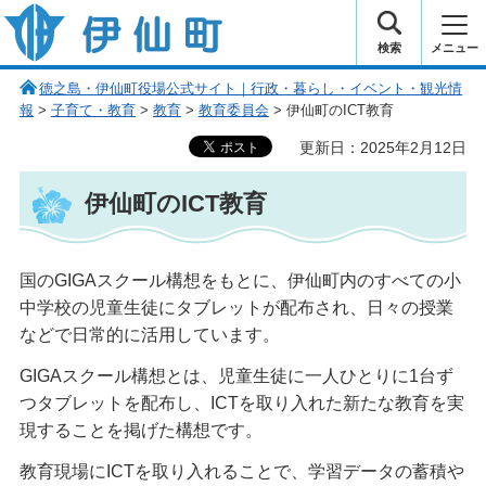
伊仙町 健康・長寿と子宝の町
検索
メニュー
徳之島・伊仙町役場公式サイト｜行政・暮らし・イベント・観光情
報
>
子育て・教育
>
教育
>
教育委員会
> 伊仙町のICT教育
更新日：2025年2月12日
伊仙町のICT教育
国のGIGAスクール構想をもとに、伊仙町内のすべての小
中学校の児童生徒にタブレットが配布され、日々の授業
などで日常的に活用しています。
GIGAスクール構想とは、児童生徒に一人ひとりに1台ず
つタブレットを配布し、ICTを取り入れた新たな教育を実
現することを掲げた構想です。
教育現場にICTを取り入れることで、学習データの蓄積や