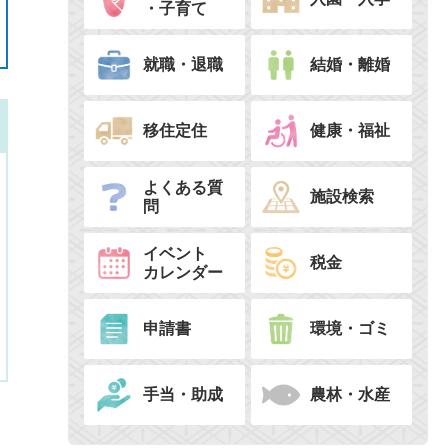
・子育て
就職・退職
結婚・離婚
移住定住
健康・福祉
よくある質
施設検索
問
イベント
税金
カレンダー
申請書
環境・ゴミ
手当・助成
農林・水産