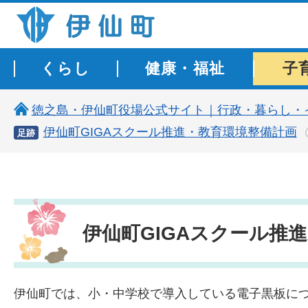
伊仙町 健康・長寿と子宝の町
くらし
健康・福祉
子
徳之島・伊仙町役場公式サイト｜行政・暮らし・
伊仙町GIGAスクール推進・教育環境整備計画
足跡
伊仙町GIGAスクール推
伊仙町では、小・中学校で導入している電子黒板につ