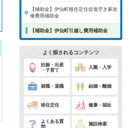
【補助金】伊仙町移住定住促進空き家改
修費用補助金
【補助金】伊仙町引越し費用補助金
よく探されるコンテンツ
妊娠・出産
入園・入学
・子育て
就職・退職
結婚・離婚
移住定住
健康・福祉
よくある質
施設検索
問