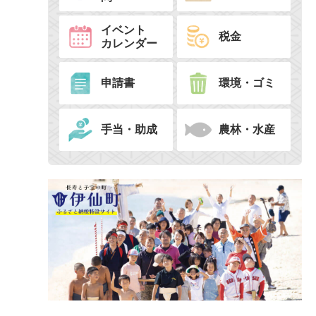
イベント
税金
カレンダー
申請書
環境・ゴミ
手当・助成
農林・水産