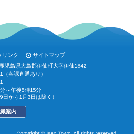
リンク
サイトマップ
93 鹿児島県大島郡伊仙町大字伊仙1842
11（
各課直通あり
）
01
0分～午後5時15分
29日から1月3日は除く）
組織案内
Copyright © Isen Town. All rights reserved.