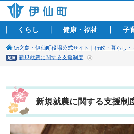
伊仙町 健康・長寿と子宝の町
くらし
健康・福祉
子
徳之島・伊仙町役場公式サイト｜行政・暮らし・
新規就農に関する支援制度
足跡
新規就農に関する支援制