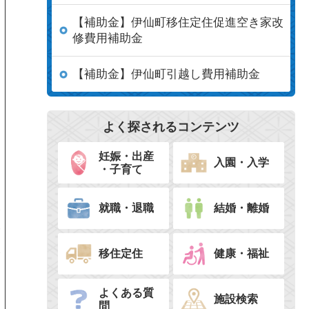
【補助金】伊仙町移住定住促進空き家改
修費用補助金
【補助金】伊仙町引越し費用補助金
よく探されるコンテンツ
妊娠・出産
入園・入学
・子育て
就職・退職
結婚・離婚
経
済
課
移住定住
健康・福祉
よくある質
施設検索
問