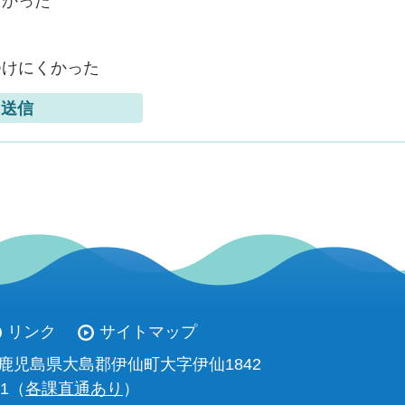
なかった
つけにくかった
リンク
サイトマップ
93 鹿児島県大島郡伊仙町大字伊仙1842
11（
各課直通あり
）