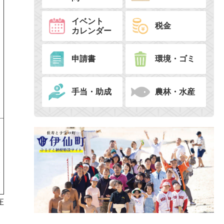
イベント
税金
カレンダー
申請書
環境・ゴミ
手当・助成
農林・水産
経
済
課
在
。