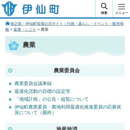
伊仙町 健康・長寿と子宝の町
検索
メニュー
徳之島・伊仙町役場公式サイト｜行政・暮らし・イベント・観光情
報
>
産業・しごと
> 農業
農業
農業委員会
農業委員会議事録
最適化活動の目標の設定等
「地域計画」の公告・縦覧について
伊仙町農業委員・農地利用最適化推進委員の応募状
況について（最終）
地産地消