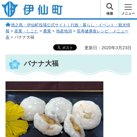
伊仙町 健康・長寿と子宝の町
検索
メニュー
徳之島・伊仙町役場公式サイト｜行政・暮らし・イベント・観光情
報
>
産業・しごと
>
農業
>
地産地消
>
長寿健康食レシピ メニュー
表
> バナナ大福
更新日：2020年3月23日
バナナ大福