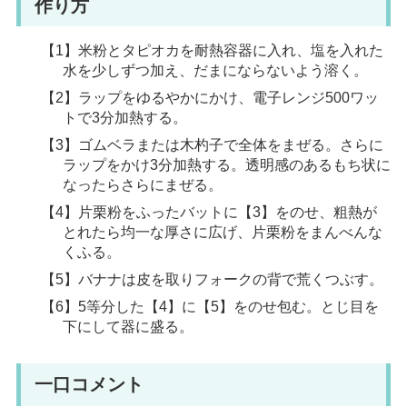
作り方
【1】米粉とタピオカを耐熱容器に入れ、塩を入れた
水を少しずつ加え、だまにならないよう溶く。
【2】ラップをゆるやかにかけ、電子レンジ500ワッ
トで3分加熱する。
【3】ゴムベラまたは木杓子で全体をまぜる。さらに
ラップをかけ3分加熱する。透明感のあるもち状に
なったらさらにまぜる。
【4】片栗粉をふったバットに【3】をのせ、粗熱が
とれたら均一な厚さに広げ、片栗粉をまんべんな
くふる。
【5】バナナは皮を取りフォークの背で荒くつぶす。
【6】5等分した【4】に【5】をのせ包む。とじ目を
下にして器に盛る。
一口コメント