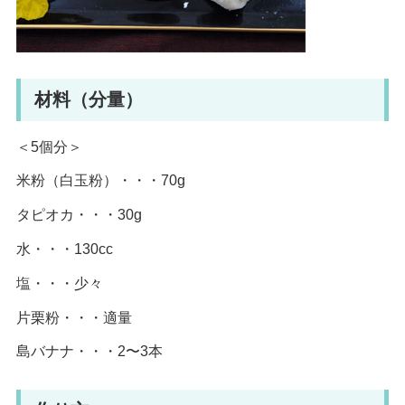
材料（分量）
＜5個分＞
米粉（白玉粉）・・・70g
タピオカ・・・30g
水・・・130cc
塩・・・少々
片栗粉・・・適量
島バナナ・・・2〜3本