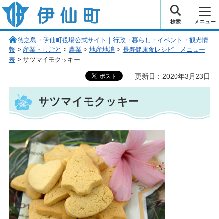
伊仙町 健康・長寿と子宝の町
検索
メニュー
徳之島・伊仙町役場公式サイト｜行政・暮らし・イベント・観光情
報
>
産業・しごと
>
農業
>
地産地消
>
長寿健康食レシピ メニュー
表
> サツマイモクッキー
更新日：2020年3月23日
サツマイモクッキー