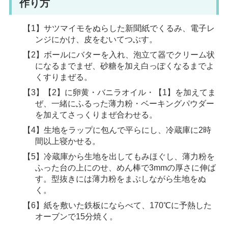
作り方
【1】サツマイモをぬらした新聞紙でくるみ、電子レ
ンジにかけ、皮をむいてつぶす。
【2】ボールにバターを入れ、泡立て器でクリーム状
になるまでまぜ、砂糖を加え白っぽくなるまでよ
くすりまぜる。
【3】【2】に卵黄・バニラオイル・【1】を加えてま
ぜ、一緒にふるった薄力粉・ベーキングパウダー
を加えてさっくりまぜ合わせる。
【4】生地をラップに包んで平らにし、冷蔵庫に2時
間以上寝かせる。
【5】冷蔵庫から生地を出してもみほぐし、薄力粉を
ふった台の上にのせ、めん棒で3mmの厚さに伸ば
す。型抜きには薄力粉をまぶしながら生地をぬ
く。
【6】紙を敷いた鉄板にならべて、170℃に予熱した
オーブンで15分焼く。