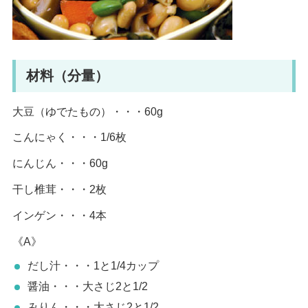
材料（分量）
大豆（ゆでたもの）・・・60g
こんにゃく・・・1/6枚
にんじん・・・60g
干し椎茸・・・2枚
インゲン・・・4本
《A》
だし汁・・・1と1/4カップ
醤油・・・大さじ2と1/2
みりん・・・大さじ2と1/2