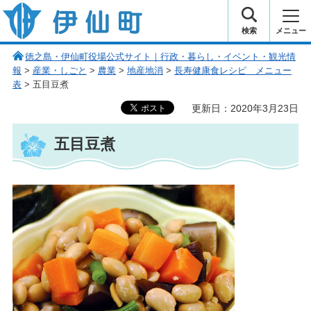
伊仙町 健康・長寿と子宝の町
検索
メニュー
徳之島・伊仙町役場公式サイト｜行政・暮らし・イベント・観光情
報
>
産業・しごと
>
農業
>
地産地消
>
長寿健康食レシピ メニュー
表
> 五目豆煮
更新日：2020年3月23日
五目豆煮