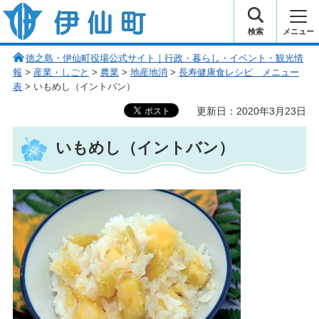
伊仙町 健康・長寿と子宝の町
検索
メニュー
徳之島・伊仙町役場公式サイト｜行政・暮らし・イベント・観光情
報
>
産業・しごと
>
農業
>
地産地消
>
長寿健康食レシピ メニュー
表
> いもめし（イントバン）
更新日：2020年3月23日
いもめし（イントバン）