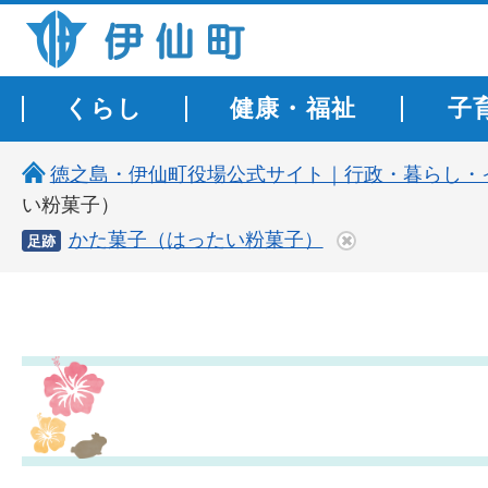
伊仙町 健康・長寿と子宝の町
くらし
健康・福祉
子
徳之島・伊仙町役場公式サイト｜行政・暮らし・
い粉菓子）
かた菓子（はったい粉菓子）
足跡