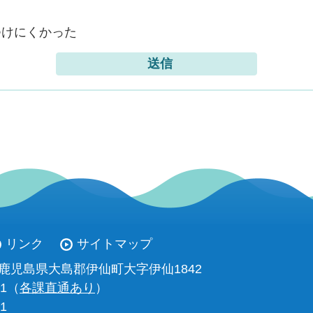
つけにくかった
リンク
サイトマップ
93 鹿児島県大島郡伊仙町大字伊仙1842
11（
各課直通あり
）
01