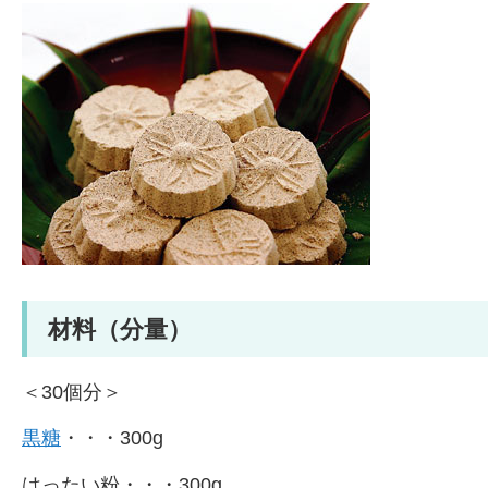
材料（分量）
＜30個分＞
黒糖
・・・300g
はったい粉・・・300g