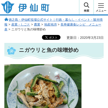
伊仙町 健康・長寿と子宝の町
検索
メニュー
徳之島・伊仙町役場公式サイト｜行政・暮らし・イベント・観光情
報
>
産業・しごと
>
農業
>
地産地消
>
長寿健康食レシピ メニュー
表
> ニガウリと魚の味噌炒め
更新日：2020年3月23日
ニガウリと魚の味噌炒め