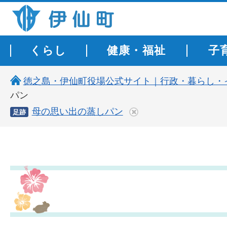
伊仙町 健康・長寿と子宝の町
くらし
健康・福祉
子
徳之島・伊仙町役場公式サイト｜行政・暮らし・
パン
母の思い出の蒸しパン
足跡