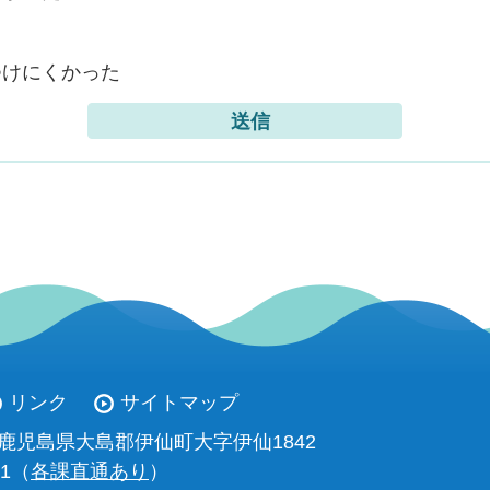
つけにくかった
リンク
サイトマップ
93 鹿児島県大島郡伊仙町大字伊仙1842
11（
各課直通あり
）