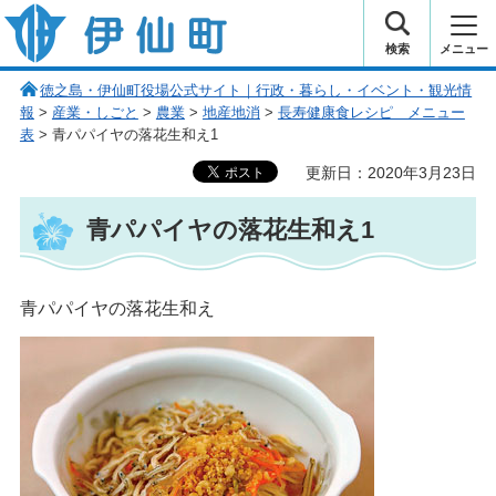
伊仙町 健康・長寿と子宝の町
検索
メニュー
徳之島・伊仙町役場公式サイト｜行政・暮らし・イベント・観光情
報
>
産業・しごと
>
農業
>
地産地消
>
長寿健康食レシピ メニュー
表
> 青パパイヤの落花生和え1
更新日：2020年3月23日
青パパイヤの落花生和え1
青パパイヤの落花生和え