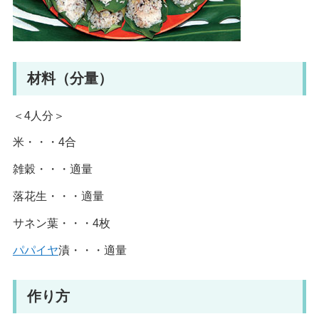
材料（分量）
＜4人分＞
米・・・4合
雑穀・・・適量
落花生・・・適量
サネン葉・・・4枚
パパイヤ
漬・・・適量
作り方