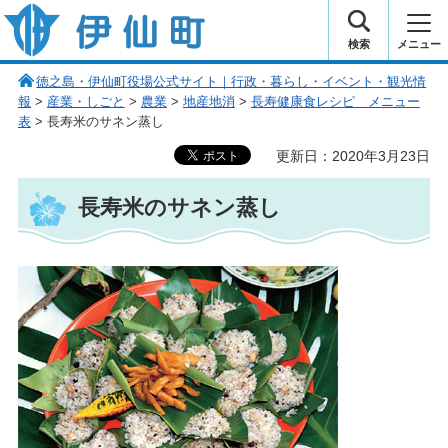
伊仙町 健康・長寿と子宝の町
検索
メニュー
徳之島・伊仙町役場公式サイト｜行政・暮らし・イベント・観光情
報
>
産業・しごと
>
農業
>
地産地消
>
長寿健康食レシピ メニュー
表
> 長寿米のサネン蒸し
更新日：2020年3月23日
長寿米のサネン蒸し