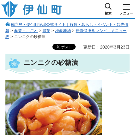
伊仙町 健康・長寿と子宝の町
検索
メニュー
徳之島・伊仙町役場公式サイト｜行政・暮らし・イベント・観光情
報
>
産業・しごと
>
農業
>
地産地消
>
長寿健康食レシピ メニュー
表
> ニンニクの砂糖漬
更新日：2020年3月23日
ニンニクの砂糖漬