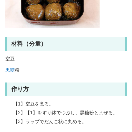
材料（分量）
空豆
黒糖
粉
作り方
【1】空豆を煮る。
【2】【1】をすり鉢でつぶし、黒糖粉とまぜる。
【3】ラップでだんご状に丸める。