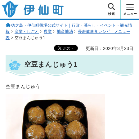
伊仙町 健康・長寿と子宝の町
検索
メニュー
徳之島・伊仙町役場公式サイト｜行政・暮らし・イベント・観光情
報
>
産業・しごと
>
農業
>
地産地消
>
長寿健康食レシピ メニュー
表
> 空豆まんじゅう1
更新日：2020年3月23日
空豆まんじゅう1
空豆まんじゅう