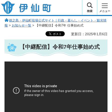
伊仙町 健康・長寿と子宝の町
検索
メニュー
徳之島・伊仙町役場公式サイト｜行政・暮らし・イベント・観光情
報
>
お知らせ一覧
> 【中継配信】令和7年 仕事始め式
更新日：2025年1月6日
【中継配信】令和7年仕事始め式