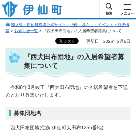
伊仙町 健康・長寿と子宝の町
検索
メニュー
徳之島・伊仙町役場公式サイト｜行政・暮らし・イベント・観光情
報
>
お知らせ一覧
> 『西犬田布団地』の入居希望者募集について
更新日：2026年2月5日
『西犬田布団地』の入居希望者募
集について
令和8年3月竣工『西犬田布団地』の入居希望者を下記
のとおり募集いたします。
募集団地名
西
犬田布団地(住所:伊仙町犬田布1255番地)