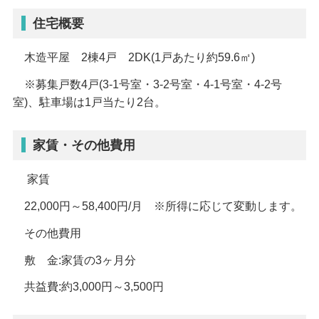
住宅概要
木
造平屋
2
棟4戸 2DK(1戸あたり約59.6㎡)
※
募集戸数4戸(3-1号室・3-2号室・4-1号室・4-2号
室)、駐車場は1戸当たり2台。
家賃・その他費用
家賃
22,000円～58,400円/月 ※所得に応じて変動します。
その他費用
敷 金:家賃の3ヶ月分
共益費:約3,000円～3,500円